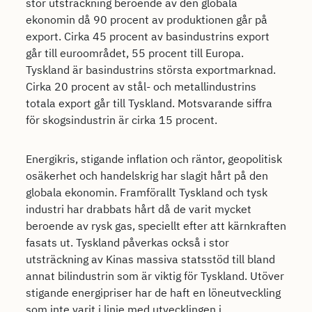
stor utsträckning beroende av den globala
ekonomin då 90 procent av produktionen går på
export. Cirka 45 procent av basindustrins export
går till euroområdet, 55 procent till Europa.
Tyskland är basindustrins största exportmarknad.
Cirka 20 procent av stål- och metallindustrins
totala export går till Tyskland. Motsvarande siffra
för skogsindustrin är cirka 15 procent.
Energikris, stigande inflation och räntor, geopolitisk
osäkerhet och handelskrig har slagit hårt på den
globala ekonomin. Framförallt Tyskland och tysk
industri har drabbats hårt då de varit mycket
beroende av rysk gas, speciellt efter att kärnkraften
fasats ut. Tyskland påverkas också i stor
utsträckning av Kinas massiva statsstöd till bland
annat bilindustrin som är viktig för Tyskland. Utöver
stigande energipriser har de haft en löneutveckling
som inte varit i linje med utvecklingen i