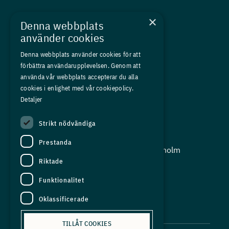
Nyheter
×
Denna webbplats
Kurser
använder cookies
Medlemskap
Denna webbplats använder cookies för att
förbättra användarupplevelsen. Genom att
Om oss
använda vår webbplats accepterar du alla
Press
cookies i enlighet med vår cookiepolicy.
Detaljer
In English
Strikt nödvändiga
Adress:
Prestanda
Storgatan 19, Box 5501, 114 85 Stockholm
Riktade
Organisationsnummer:
556625 - 8389
Funktionalitet
E-post:
Oklassificerade
info@industriarbetsgivarna.se
TILLÅT COOKIES