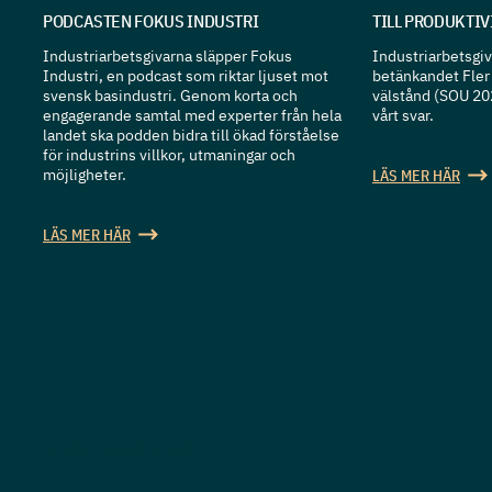
PODCASTEN FOKUS INDUSTRI
TILL PRODUKTI
Industriarbetsgivarna släpper Fokus
Industriarbetsgiva
Industri, en podcast som riktar ljuset mot
betänkandet Fler 
svensk basindustri. Genom korta och
välstånd (SOU 20
engagerande samtal med experter från hela
vårt svar.
landet ska podden bidra till ökad förståelse
för industrins villkor, utmaningar och
möjligheter.
LÄS MER HÄR
LÄS MER HÄR
SE ALLA ARTIKLAR