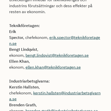
industrins förutsättningar och dess effekter på
resten av ekonomin.
Teknikföretagen:
Erik
Spector,
chefekonom,
erik.spector@teknikforetage
n.se
Bengt Lindqvist
,
ekonom,
bengt.lindqvist@teknikforetagen.se
Ellen Khan
,
ekonom,
ellen.khan@teknikforetagen.se
Industriarbetsgivarna:
Kerstin Hallsten
,
chefekonom,
kerstin.hallsten@industriarbetsgivarn
a.se
Brenden Grath
,
ekonom,
brenden.grath@industriarbetsgivarna.se