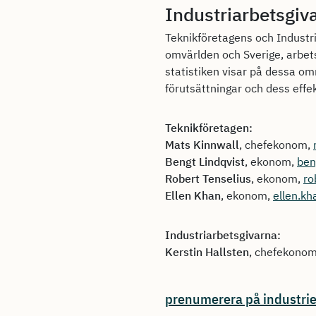
Industriarbetsgiv
Teknikföretagens och Industr
omvärlden och Sverige, arbe
statistiken visar på dessa om
förutsättningar och dess eff
Teknikföretagen:
Mats Kinnwall
, chefekonom,
Bengt Lindqvist
, ekonom,
ben
Robert Tenselius
, ekonom,
ro
Ellen Khan
, ekonom,
ellen.k
Industriarbetsgivarna:
Kerstin Hallsten
, chefekono
prenumerera på industri