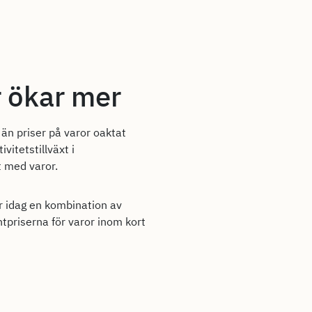
r ökar mer
än priser på varor oaktat
vitetstillväxt i
t med varor.
är idag en kombination av
ntpriserna för varor inom kort