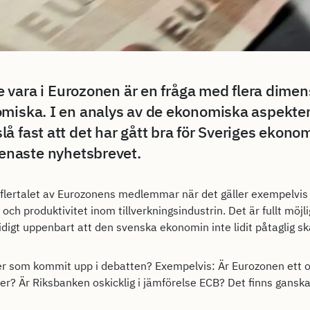
te vara i Eurozonen är en fråga med flera dimens
omiska. I en analys av de ekonomiska aspekte
å fast att det har gått bra för Sveriges ekono
senaste nyhetsbrevet.
d flertalet av Eurozonens medlemmar när det gäller exempelvis
 och produktivitet inom tillverkningsindustrin. Det är fullt möjl
digt uppenbart att den svenska ekonomin inte lidit påtaglig sk
er som kommit upp i debatten? Exempelvis: Är Eurozonen ett 
er? Är Riksbanken oskicklig i jämförelse ECB? Det finns ganska