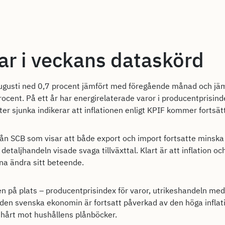
tar i veckans dataskörd
augusti ned 0,7 procent jämfört med föregående månad och jämf
cent. På ett år har energirelaterade varor i producentprisind
ter sjunka indikerar att inflationen enligt KPIF kommer fortsät
rån SCB som visar att både export och import fortsatte minska i
etaljhandeln visade svaga tillväxttal. Klart är att inflation och
a ändra sitt beteende.
 på plats – producentprisindex för varor, utrikeshandeln med
t den svenska ekonomin är fortsatt påverkad av den höga inflat
hårt mot hushållens plånböcker.