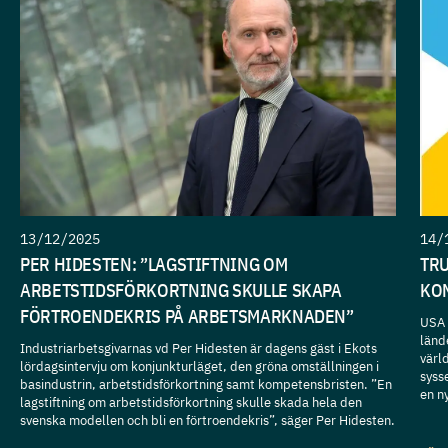
13/12/2025
14/
PER HIDESTEN: ”LAGSTIFTNING OM
TRU
ARBETSTIDSFÖRKORTNING SKULLE SKAPA
KO
FÖRTROENDEKRIS PÅ ARBETSMARKNADEN”
USA h
länd
Industriarbetsgivarnas vd Per Hidesten är dagens gäst i Ekots
värl
lördagsintervju om konjunkturläget, den gröna omställningen i
syss
basindustrin, arbetstidsförkortning samt kompetensbristen. ”En
en n
lagstiftning om arbetstidsförkortning skulle skada hela den
svenska modellen och bli en förtroendekris”, säger Per Hidesten.