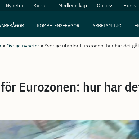
Nyheter
Kurser
Medlemskap
Om oss
Press
VARFRÅGOR
KOMPETENSFRÅGOR
ARBETSMILJÖ
E
r
»
Övriga nyheter
»
Sverige utanför Eurozonen: hur har det gå
för Eurozonen: hur har de