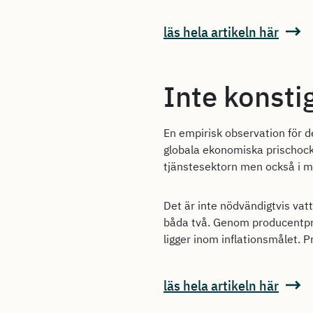
läs hela artikeln här
Inte konstig
En empirisk observation för d
globala ekonomiska prischocker
tjänstesektorn men också i må
Det är inte nödvändigtvis vat
båda två. Genom producentpris
ligger inom inflationsmålet. P
läs hela artikeln här