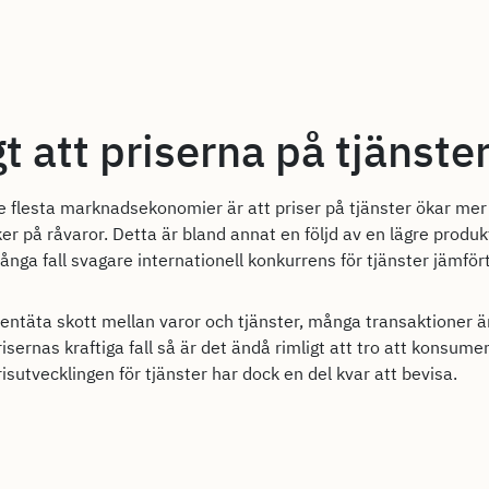
t att priserna på tjänste
e flesta marknadsekonomier är att priser på tjänster ökar mer 
 på råvaror. Detta är bland annat en följd av en lägre produkti
nga fall svagare internationell konkurrens för tjänster jämför
tentäta skott mellan varor och tjänster, många transaktioner 
ernas kraftiga fall så är det ändå rimligt att tro att konsume
risutvecklingen för tjänster har dock en del kvar att bevisa.