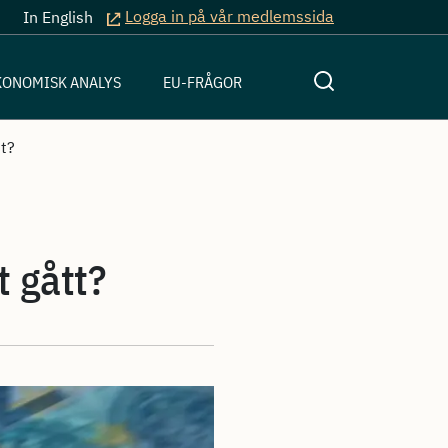
Logga in på vår medlemssida
In English
KONOMISK ANALYS
EU-FRÅGOR
tt?
t gått?