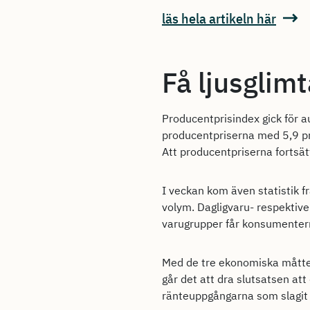
läs hela artikeln här
Få ljusglim
Producentprisindex gick för 
producentpriserna med 5,9 pro
Att producentpriserna fortsät
I veckan kom även statistik f
volym. Dagligvaru- respektive d
varugrupper får konsumentern
Med de tre ekonomiska måtten
går det att dra slutsatsen at
ränteuppgångarna som slagit 