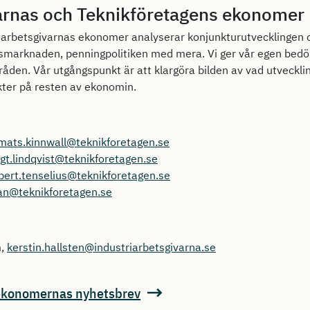
arnas och Teknikföretagens ekonomer
iarbetsgivarnas ekonomer analyserar konjunkturutvecklingen oc
tsmarknaden, penningpolitiken med mera. Vi ger vår egen bed
råden. Vår utgångspunkt är att klargöra bilden av vad utvecklin
ekter på resten av ekonomin.
mats.kinnwall@teknikforetagen.se
gt.lindqvist@teknikforetagen.se
bert.tenselius@teknikforetagen.se
han@teknikforetagen.se
m,
kerstin.hallsten@industriarbetsgivarna.se
ekonomernas nyhetsbrev