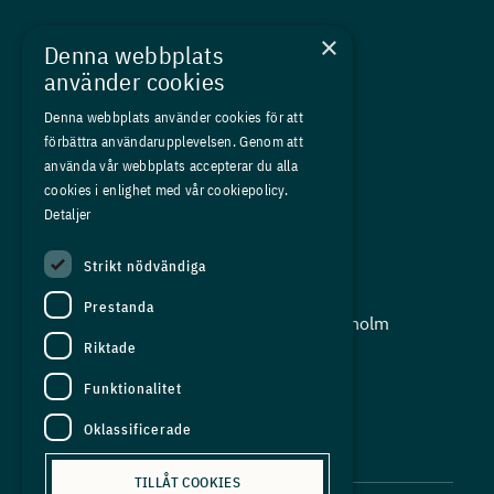
Nyheter
×
Denna webbplats
Kurser
använder cookies
Medlemskap
Denna webbplats använder cookies för att
förbättra användarupplevelsen. Genom att
Om oss
använda vår webbplats accepterar du alla
Press
cookies i enlighet med vår cookiepolicy.
Detaljer
In English
Strikt nödvändiga
Adress:
Prestanda
Storgatan 19, Box 5501, 114 85 Stockholm
Riktade
Organisationsnummer:
556625 - 8389
Funktionalitet
E-post:
Oklassificerade
info@industriarbetsgivarna.se
TILLÅT COOKIES