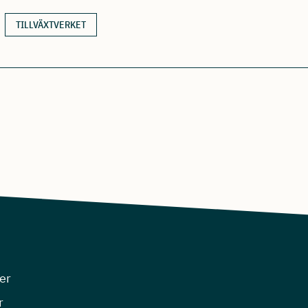
TILLVÄXTVERKET
er
r