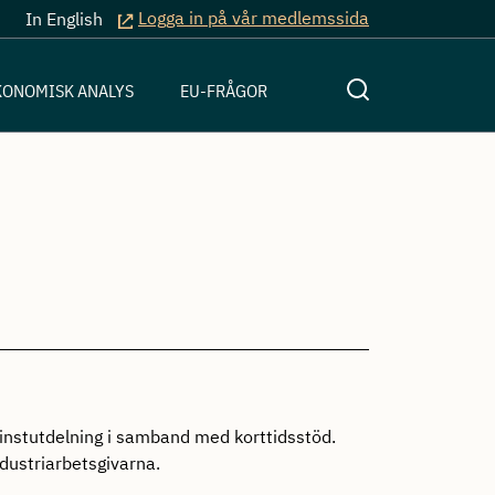
Logga in på vår medlemssida
In English
KONOMISK ANALYS
EU-FRÅGOR
v vinstutdelning i samband med korttidsstöd.
ndustriarbetsgivarna.