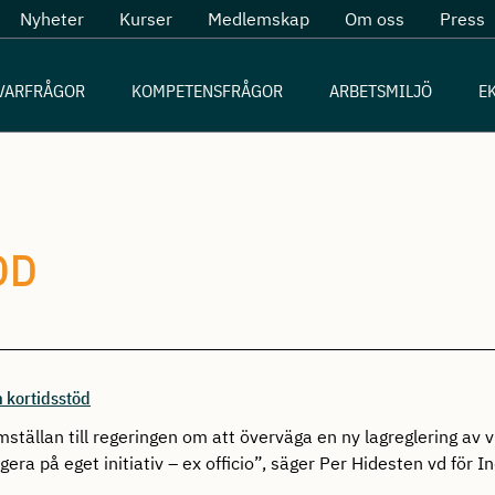
Nyheter
Kurser
Medlemskap
Om oss
Press
VARFRÅGOR
KOMPETENSFRÅGOR
ARBETSMILJÖ
E
OD
m kortidsstöd
 hemställan till regeringen om att överväga en ny lagreglering a
ra på eget initiativ – ex officio”, säger Per Hidesten vd för I