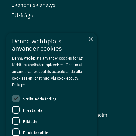
Ekonomisk analys
EU-frågor
Nyheter
×
Denna webbplats
Kurser
använder cookies
Medlemskap
Denna webbplats använder cookies för att
förbättra användarupplevelsen. Genom att
Om oss
använda vår webbplats accepterar du alla
Press
cookies i enlighet med vår cookiepolicy.
Detaljer
In English
Strikt nödvändiga
Adress:
Prestanda
Storgatan 19, Box 5501, 114 85 Stockholm
Riktade
Organisationsnummer:
556625 - 8389
Funktionalitet