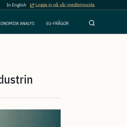
Logga in på vår medlemssida
In English
KONOMISK ANALYS
EU-FRÅGOR
ndustrin