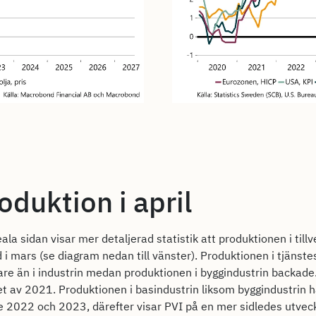
oduktion i april
eala sidan visar mer detaljerad statistik att produktionen i till
ed i mars (se diagram nedan till vänster). Produktionen i tjäns
are än i industrin medan produktionen i byggindustrin backade
t av 2021. Produktionen i basindustrin liksom byggindustrin ha
de 2022 och 2023, därefter visar PVI på en mer sidledes utveck