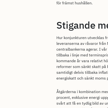
för främst hushållen.
Stigande me
Hur konjunkturen utvecklas fr
leveranserna av råvaror från 
centralbankerna agerar. I vår
tillbaka i linje med terminsp
kommande år vara relativt hög
reformer som sänkt skatt på b
samtidigt delvis tillbaka infl
energiskatt och sänkt moms p
Åtgärderna i kombination med s
procent, exklusive energi uppg
svårt att få en tydlig bild av 