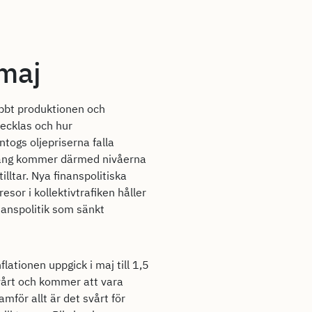
i maj
abbt produktionen och
vecklas och hur
togs oljepriserna falla
edgång kommer därmed nivåerna
lltar. Nya finanspolitiska
sor i kollektivtrafiken håller
inanspolitik som sänkt
lationen uppgick i maj till 1,5
svårt och kommer att vara
amför allt är det svårt för