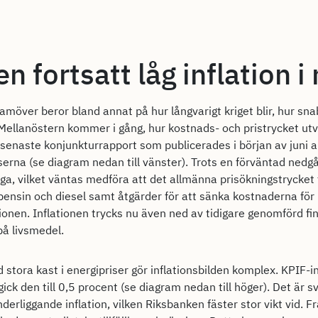
n fortsatt låg inflation 
amöver beror bland annat på hur långvarigt kriget blir, hur sn
Mellanöstern kommer i gång, hur kostnads- och pristrycket ut
 senaste konjunkturrapport som publicerades i början av juni an
riserna (se diagram nedan till vänster). Trots en förväntad n
a, vilket väntas medföra att det allmänna prisökningstrycket ti
ensin och diesel samt åtgärder för att sänka kostnaderna för re
ationen. Inflationen trycks nu även ned av tidigare genomförd f
å livsmedel.
tora kast i energipriser gör inflationsbilden komplex. KPIF-inf
ick den till 0,5 procent (se diagram nedan till höger). Det är 
underliggande inflation, vilken Riksbanken fäster stor vikt vid. Fr