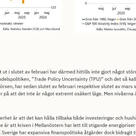
 ut i slutet av februari har därmed hittills inte gjort något stö
delspolitiken, ”Trade Policy Uncertainty (TPU)” och det så ka
örsen, har sedan slutet av februari respektive slutet av mars sam
der på att det inte är något extremt osäkert läge. Men nivåerna
rhet är att det kan hålla tillbaka både investeringar och hus
e är att krisen i Mellanöstern har lett till stigande energipri
I Sverige har expansiva finanspolitiska åtgärder dock bidragit ti