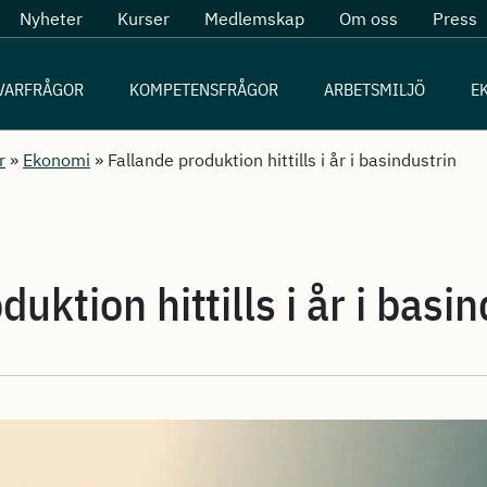
Nyheter
Kurser
Medlemskap
Om oss
Press
VARFRÅGOR
KOMPETENSFRÅGOR
ARBETSMILJÖ
E
r
»
Ekonomi
»
Fallande produktion hittills i år i basindustrin
uktion hittills i år i basi