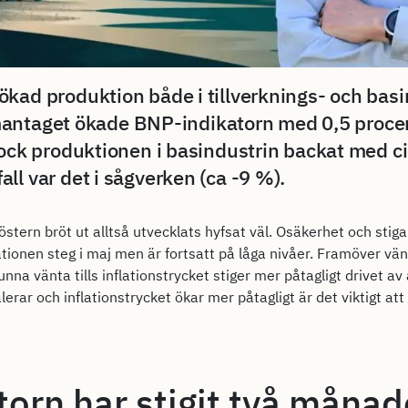
å ökad produktion både i tillverknings- och bas
antaget ökade BNP-indikatorn med 0,5 proce
ar dock produktionen i basindustrin backat med c
fall var det i sågverken (ca -9 %).
östern bröt ut alltså utvecklats hyfsat väl. Osäkerhet och sti
ionen steg i maj men är fortsatt på låga nivåer. Framöver vänt
a vänta tills inflationstrycket stiger mer påtagligt drivet av
erar och inflationstrycket ökar mer påtagligt är det viktigt att
orn har stigit två månad