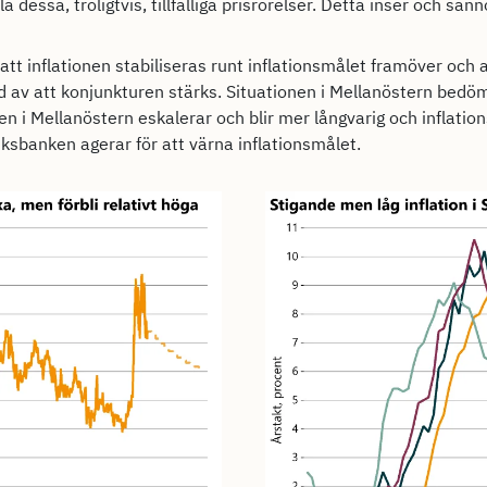
dessa, troligtvis, tillfälliga prisrörelser. Detta inser och san
tt inflationen stabiliseras runt inflationsmålet framöver och a
följd av att konjunkturen stärks. Situationen i Mellanöstern b
n i Mellanöstern eskalerar och blir mer långvarig och inflatio
 Riksbanken agerar för att värna inflationsmålet.