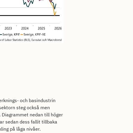
verknings- och basindustrin
tesektorn steg också men
. Diagrammet nedan till höger
r sedan dess fallit tillbaka
ling på låga nivåer.