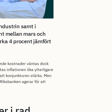
industrin samt i
nt mellan mars och
irka 4 procent jämfört
gande kostnader väntas dock
as inflationen öka ytterligare
 att konjunkturen stärks. Men
 Riksbanken agerar för att
er i rad