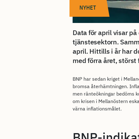
NYHET
Data för april visar p
tjänstesektorn. Samm
april. Hittills i år h
med förra året, störst 
BNP har sedan kriget i Mellan
bromsa återhämtningen. Inflat
men ränteökningar bedöms kunn
om krisen i Mellanöstern eskal
värna inflationsmålet.
BNP-indikat