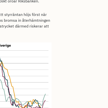
nolikt oroar Riksbanken.
tt styrräntan höjs först när
edöms bromsa in återhämtningen
nstrycket därmed riskerar att