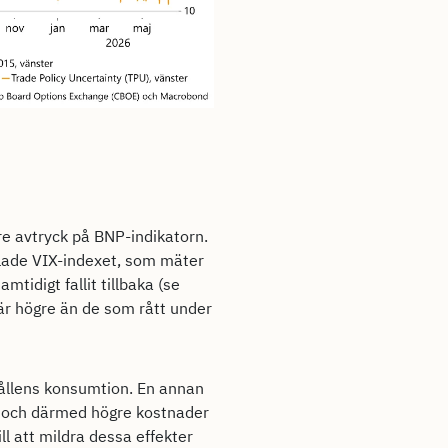
rre avtryck på BNP-indikatorn.
llade VIX-indexet, som mäter
tidigt fallit tillbaka (se
 är högre än de som rått under
hållens konsumtion. En annan
ser och därmed högre kostnader
ll att mildra dessa effekter