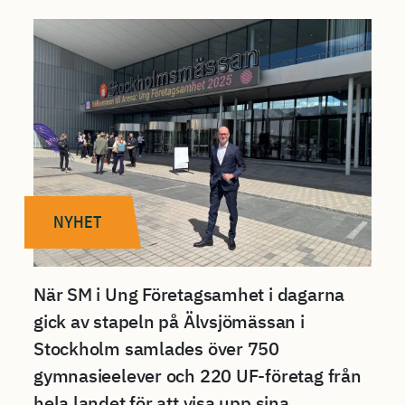
NYHET
När SM i Ung Företagsamhet i dagarna
gick av stapeln på Älvsjömässan i
Stockholm samlades över 750
gymnasieelever och 220 UF-företag från
hela landet för att visa upp sina