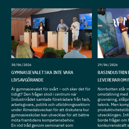
30/06/2026
29/06/2026
GYMNASIEVALET SKA INTE VARA
BASINDUSTRIN 
LIVSAVGÖRANDE
LEVERERAR OM 
Är gymnasievalet för svårt – och sker det för
Norrbotten står mi
tidigt? Den frågan stod i centrum när
omställning med 
Industrirådet samlade företrädare från fack,
gruvnäring, stålp
arbetsgivare, politik och utbildningssektorn
teknik. Men komp
under Almedalsveckan för att diskutera hur
produktivitetstill
gymnasieskolan kan utvecklas för att bättre
utvecklingen. Inf
möta framtidens kompetensbehov.
borde frågan om h
En röd tråd genom seminariet som
konkurrenskraft s