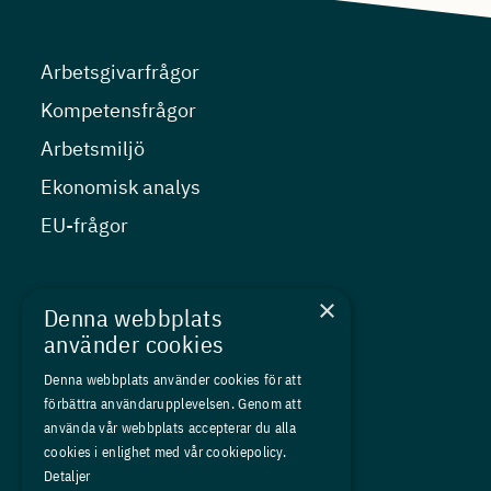
Arbetsgivarfrågor
Kompetensfrågor
Arbetsmiljö
Ekonomisk analys
EU-frågor
Nyheter
×
Denna webbplats
Kurser
använder cookies
Medlemskap
Denna webbplats använder cookies för att
förbättra användarupplevelsen. Genom att
Om oss
använda vår webbplats accepterar du alla
Press
cookies i enlighet med vår cookiepolicy.
Detaljer
In English