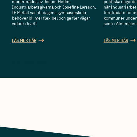
modererades av Jesper Hedin,
politiska dagordn
Industriarbetsgivarna och Josefine Larsson,
när Industriarbe
IF Metall var att dagens gymnasieskola
företrädare för in
behöver bli mer flexibel och ge fler vägar
kommuner under 
vidare i livet.
scen i Almedalen
LÄS MER HÄR
LÄS MER HÄR
SE ALLA ARTIKLAR