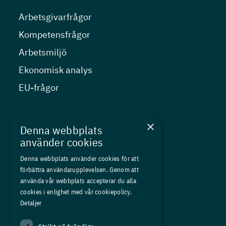
Arbetsgivarfrågor
Kompetensfrågor
Arbetsmiljö
Ekonomisk analys
EU-frågor
Nyheter
×
Denna webbplats
Kurser
använder cookies
Medlemskap
Denna webbplats använder cookies för att
förbättra användarupplevelsen. Genom att
Om oss
använda vår webbplats accepterar du alla
Press
cookies i enlighet med vår cookiepolicy.
Detaljer
In English