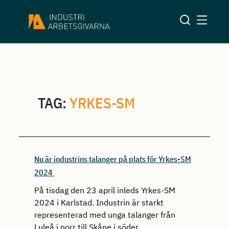
TAG:
YRKES-SM
Nu är industrins talanger på plats för Yrkes-SM
2024
På tisdag den 23 april inleds Yrkes-SM
2024 i Karlstad. Industrin är starkt
representerad med unga talanger från
Luleå i norr till Skåne i söder.