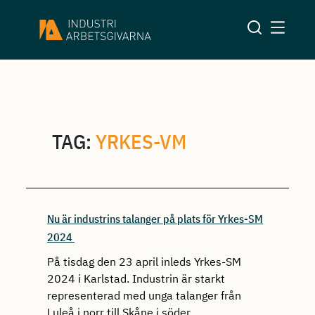
TAG:
YRKES-VM
Nu är industrins talanger på plats för Yrkes-SM
2024
På tisdag den 23 april inleds Yrkes-SM
2024 i Karlstad. Industrin är starkt
representerad med unga talanger från
Luleå i norr till Skåne i söder.