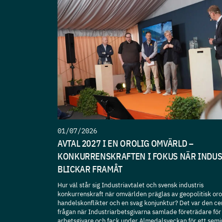
01/07/2026
AVTAL 2027 I EN OROLIG OMVÄRLD –
KONKURRENSKRAFTEN I FOKUS NÄR INDU
BLICKAR FRAMÅT
Hur väl står sig Industriavtalet och svensk industris
konkurrenskraft när omvärlden präglas av geopolitisk oro
handelskonflikter och en svag konjunktur? Det var den ce
frågan när Industriarbetsgivarna samlade företrädare för
arbetsgivare och fack under Almedalsveckan för ett sem