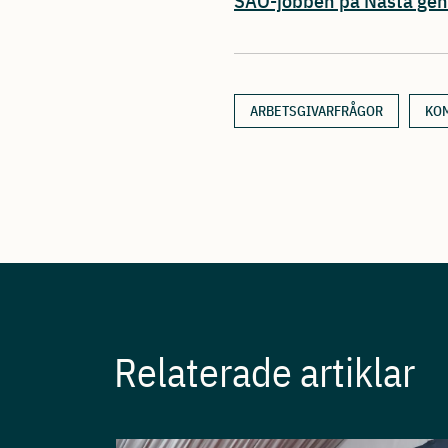
SAO-jobben på Nästa gen
ARBETSGIVARFRÅGOR
KO
Relaterade artiklar