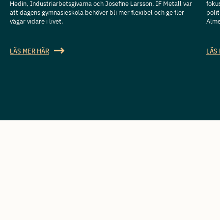
Hedin, Industriarbetsgivarna och Josefine Larsson, IF Metall var
foku
att dagens gymnasieskola behöver bli mer flexibel och ge fler
poli
vägar vidare i livet.
Alme
LÄS MER HÄR
LÄS