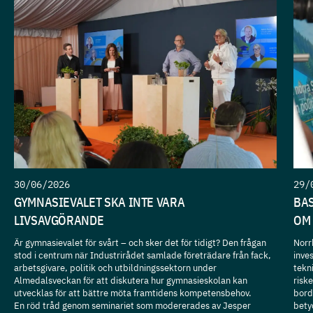
30/06/2026
29/
GYMNASIEVALET SKA INTE VARA
BAS
LIVSAVGÖRANDE
OM 
Är gymnasievalet för svårt – och sker det för tidigt? Den frågan
Norr
stod i centrum när Industrirådet samlade företrädare från fack,
inve
arbetsgivare, politik och utbildningssektorn under
tekn
Almedalsveckan för att diskutera hur gymnasieskolan kan
risk
utvecklas för att bättre möta framtidens kompetensbehov.
bord
En röd tråd genom seminariet som modererades av Jesper
bety