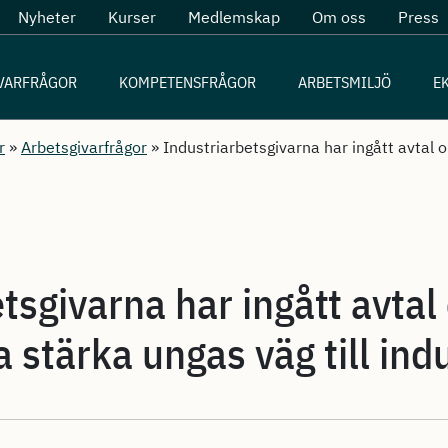
Nyheter
Kurser
Medlemskap
Om oss
Press
VARFRÅGOR
KOMPETENSFRÅGOR
ARBETSMILJÖ
E
r
»
Arbetsgivarfrågor
»
Industriarbetsgivarna har ingått avtal
tsgivarna har ingått avta
 stärka ungas väg till ind