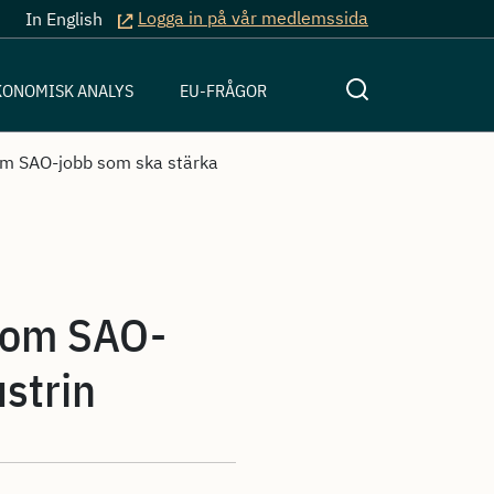
Logga in på vår medlemssida
In English
KONOMISK ANALYS
EU-FRÅGOR
 om SAO-jobb som ska stärka
l om SAO-
ustrin