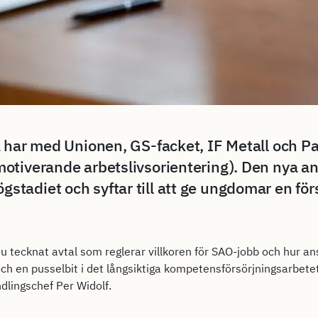
 har med Unionen, GS-facket, IF Metall och Pa
otiverande arbetslivsorientering). Den nya a
i högstadiet och syftar till att ge ungdomar en f
u tecknat avtal som reglerar villkoren för SAO-jobb och hur a
ch en pusselbit i det långsiktiga kompetensförsörjningsarbetet
dlingschef Per Widolf.