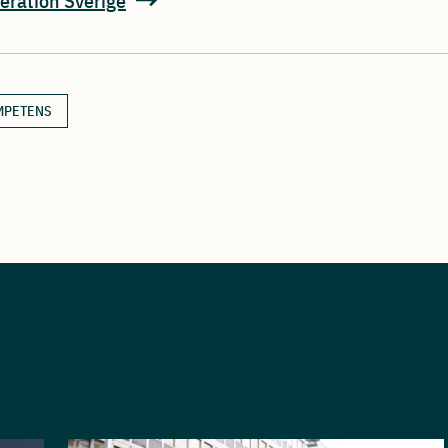
eration Sverige
MPETENS