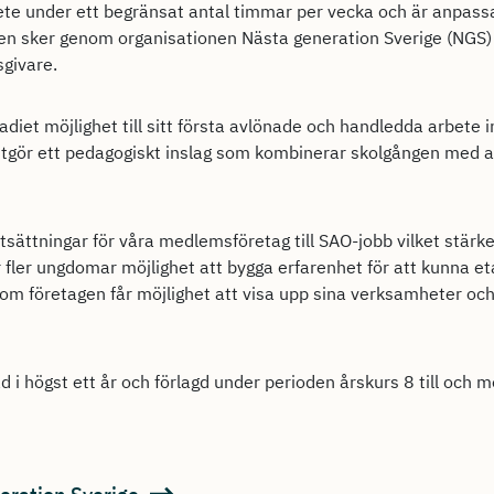
te under ett begränsat antal timmar per vecka och är anpassad
n sker genom organisationen Nästa generation Sverige (NGS) 
sgivare.
adiet möjlighet till sitt första avlönade och handledda arbete
utgör ett pedagogiskt inslag som kombinerar skolgången med a
tsättningar för våra medlemsföretag till SAO-jobb vilket stärke
fler ungdomar möjlighet att bygga erfarenhet för att kunna et
m företagen får möjlighet att visa upp sina verksamheter och
 i högst ett år och förlagd under perioden årskurs 8 till och m