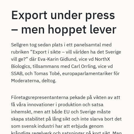
Export under press
– men hoppet lever
Sellgren tog sedan plats i ett panelsamtal med
rubriken ”Export i sikte – vill världen ha det Sverige
vill ge?” där Eva-Karin Gidlund, vice vd NorthX
Biologics, tillsammans med Carl Orrling, vice vd
SSAB, och Tomas Tobé, europaparlamentariker för
Moderaterna, deltog.
Företagsrepresentanterna pekade på vikten av att
få våra innovationer i produktion och satsa
inhemskt, men att både EU och Sverige måste
skapa stabilitet på lång sikt och inte slarva bort det
som svensk industri har att erbjuda genom
krångliga regelverk och satsningar på kort sikt. Man