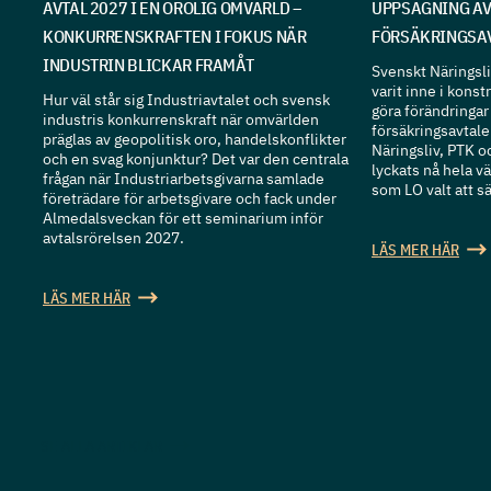
AVTAL 2027 I EN OROLIG OMVÄRLD –
UPPSÄGNING AV
KONKURRENSKRAFTEN I FOKUS NÄR
FÖRSÄKRINGSA
INDUSTRIN BLICKAR FRAMÅT
Svenskt Näringsli
varit inne i konst
Hur väl står sig Industriavtalet och svensk
göra förändringar
industris konkurrenskraft när omvärlden
försäkringsavtal
präglas av geopolitisk oro, handelskonflikter
Näringsliv, PTK o
och en svag konjunktur? Det var den centrala
lyckats nå hela v
frågan när Industriarbetsgivarna samlade
som LO valt att s
företrädare för arbetsgivare och fack under
Almedalsveckan för ett seminarium inför
avtalsrörelsen 2027.
LÄS MER HÄR
LÄS MER HÄR
SE ALLA ARTIKLAR