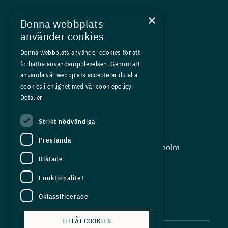
Nyheter
×
Denna webbplats
Kurser
använder cookies
Medlemskap
Denna webbplats använder cookies för att
förbättra användarupplevelsen. Genom att
Om oss
använda vår webbplats accepterar du alla
Press
cookies i enlighet med vår cookiepolicy.
Detaljer
In English
Strikt nödvändiga
Adress:
Prestanda
Storgatan 19, Box 5501, 114 85 Stockholm
Riktade
Organisationsnummer:
556625 - 8389
Funktionalitet
E-post:
Oklassificerade
info@industriarbetsgivarna.se
TILLÅT COOKIES